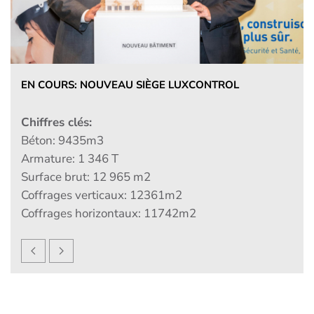
LUXTRAM KIRCHBERG
Chiffres clés:
Béton:
7400 m3
Béton vue:
5500 m2
Coffrage:
25350 m2
Surface brut:
13500 m2
Gaines 25000 ml