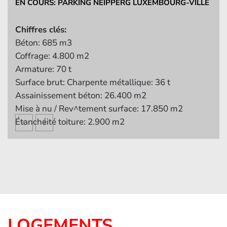
MUR DU BASTION DU ST. ESPRIT LUXEMBOURG
VILLE
Chiffres clés:
Échaffaudage suspendu: 460 m2
Enlèvement du parement: 240 m2
Maçonnerie 240 m2
Ancrages : 750 pc
LOGEMENTS