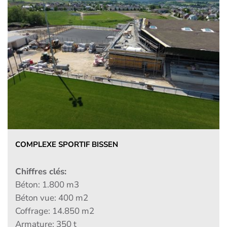
CENTRE SPORTIF ET DE TENNIS JUNGLINSTER
Chiffres clés:
Béton:
2.700 m3
Béton vue:
4.150 m2
Coffrage:
9.500 m3
Armature:
330 t