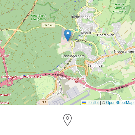
Leaflet
|
©
OpenStreetMap